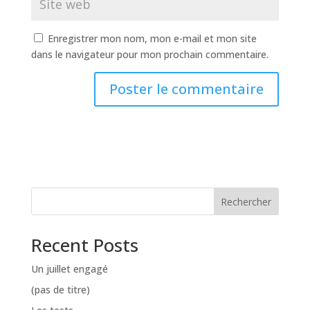
Enregistrer mon nom, mon e-mail et mon site
dans le navigateur pour mon prochain commentaire.
A
l
t
e
r
n
Rechercher
a
t
Recent Posts
i
v
Un juillet engagé
e
:
(pas de titre)